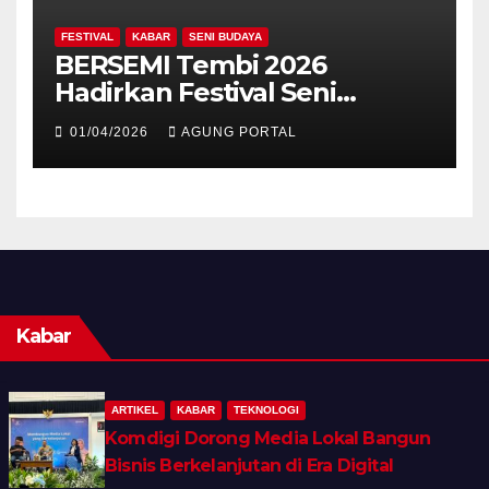
FESTIVAL
KABAR
SENI BUDAYA
BERSEMI Tembi 2026
Hadirkan Festival Seni
Berkelanjutan
01/04/2026
AGUNG PORTAL
Kabar
ARTIKEL
KABAR
TEKNOLOGI
Komdigi Dorong Media Lokal Bangun
Bisnis Berkelanjutan di Era Digital