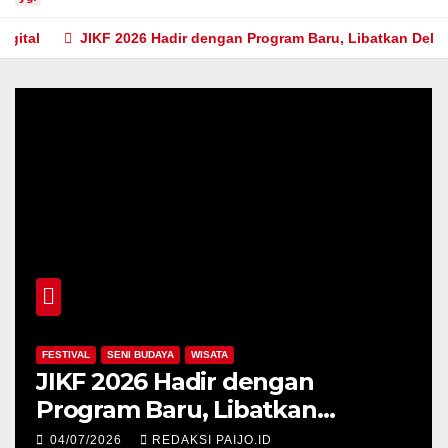
JIKF 2026 Hadir dengan Program Baru, Libatkan Delegasi da
SATA
KABAR
MUSIK
ir dengan
Selarasa Fest 20
 Libatkan
Festival Musik Ko
17 Negara dan
dan Kuliner Sia
 PAIJO.ID
20/06/2026
AGUNG POR