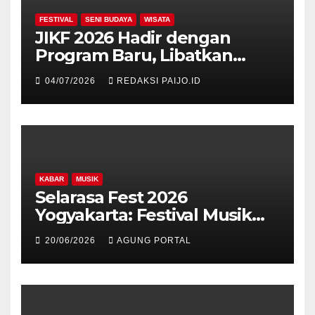
FESTIVAL
SENI BUDAYA
WISATA
JIKF 2026 Hadir dengan
Program Baru, Libatkan
Delegasi dari 17 Negara dan
04/07/2026
REDAKSI PAIJO.ID
Ratusan Volunteer
KABAR
MUSIK
Selarasa Fest 2026
Yogyakarta: Festival Musik
Koplo, Budaya, dan Kuliner
20/06/2026
AGUNG PORTAL
Siap Guncang Rocket Arena