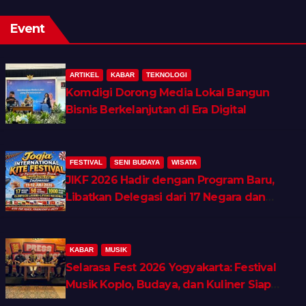
Event
ARTIKEL
KABAR
TEKNOLOGI
Komdigi Dorong Media Lokal Bangun
Bisnis Berkelanjutan di Era Digital
FESTIVAL
SENI BUDAYA
WISATA
JIKF 2026 Hadir dengan Program Baru,
Libatkan Delegasi dari 17 Negara dan
Ratusan Volunteer
KABAR
MUSIK
Selarasa Fest 2026 Yogyakarta: Festival
Musik Koplo, Budaya, dan Kuliner Siap
Guncang Rocket Arena