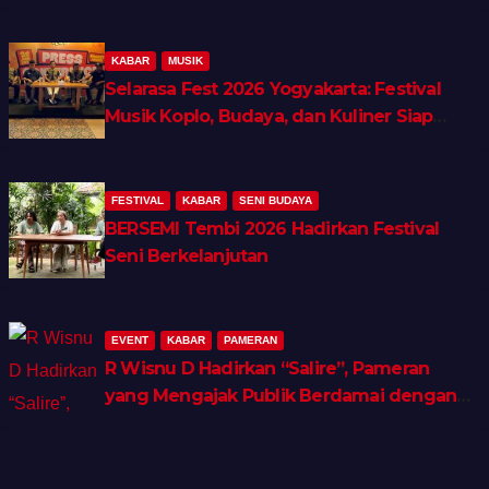
KABAR
MUSIK
Selarasa Fest 2026 Yogyakarta: Festival
Musik Koplo, Budaya, dan Kuliner Siap
Guncang Rocket Arena
FESTIVAL
KABAR
SENI BUDAYA
BERSEMI Tembi 2026 Hadirkan Festival
Seni Berkelanjutan
EVENT
KABAR
PAMERAN
R Wisnu D Hadirkan “Salire”, Pameran
yang Mengajak Publik Berdamai dengan
Ingatan dan Luka Batin