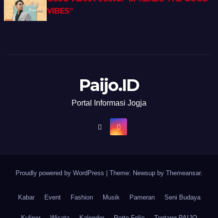
VIBES”
Paijo.ID
Portal Informasi Jogja
Proudly powered by WordPress
|
Theme: Newsup by
Themeansar
.
Kabar
Event
Fashion
Musik
Pameran
Seni Budaya
Kuliner
Wisata
Kalender
Porto Folio
Tentang PAIJO