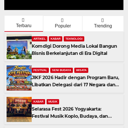
teer
Rocket Arena
Terbaru
Populer
Trending
ARTIKEL
KABAR
TEKNOLOGI
Komdigi Dorong Media Lokal Bangun
Bisnis Berkelanjutan di Era Digital
FESTIVAL
SENI BUDAYA
WISATA
JIKF 2026 Hadir dengan Program Baru,
Libatkan Delegasi dari 17 Negara dan
Ratusan Volunteer
KABAR
MUSIK
Selarasa Fest 2026 Yogyakarta:
Festival Musik Koplo, Budaya, dan
Kuliner Siap Guncang Rocket Arena