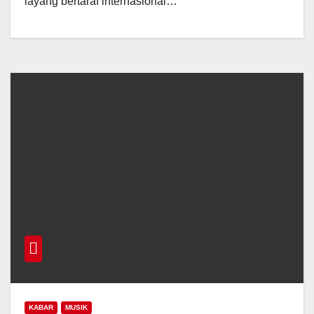
layang bertaraf internasional…
KABAR
MUSIK