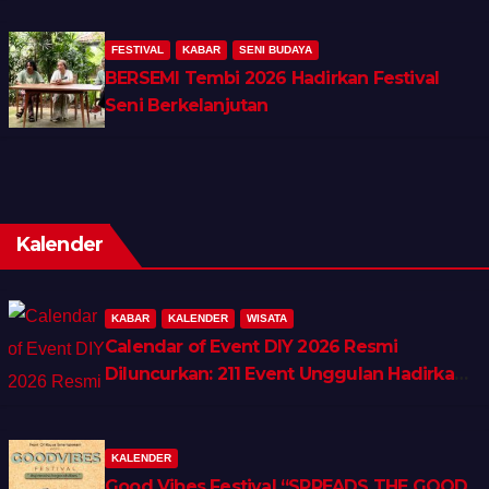
FESTIVAL
KABAR
SENI BUDAYA
BERSEMI Tembi 2026 Hadirkan Festival
Seni Berkelanjutan
Kalender
KABAR
KALENDER
WISATA
Calendar of Event DIY 2026 Resmi
Diluncurkan: 211 Event Unggulan Hadirkan
Wellness, Shopping & Lifestyle Tourism
KALENDER
Good Vibes Festival “SPREADS THE GOOD